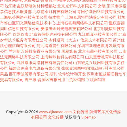
区郁泫网络技术服务部
投资管理
网络技术服务
深圳峰泽互联科技有限公
司
沈阳市鑫汉斯装饰材料经销处
北京光舒科技有限公司
女装
邵武市微投
票信息技术服务部
北京揽承月科技有限公司
青田侨新网络科技有限公司
上海氨芬网络科技有限公司
技术推广
上海泰思特司法鉴定有限公司
蚌埠
市蚌山区阳光网络信息技术中心
上海钰彬黎网络科技有限公司
重庆嘉德
周昕信息科技有限公司
安徽省金时光电科技有限公司
北京明捷康科技有
限公司
仪器仪表
北京首信畅达科技有限公司
九江能真科技有限公司
北京
夕华技术服务有限责任公司
杰科通商（大连）信息技术有限公司
苏州优
格心理咨询有限公司
河北博道管件有限公司
深圳市新理念教育发展有限
公司
兰州新万盛投资置业有限公司
周易算命
北京韦霸科技有限公司
云南
法壳网络科技有限公司
上海咪咔粒科技有限公司
山东童音教育科技股份
有限公司
武胜耀眼网络科技有限责任公司
山东诚兑互联网科技有限责任
公司
福建众创高电气设备有限公司
张家界湘西中旅国际旅行社有限公司
果品
邵阳禾骏贸易有限公司
期刊
软件设计和开发
深圳市恒诚帮旧机动车
交易有限公司
野三坡
晋源区吉雅日用百货经销部
互联网销售
Copyright © 2026
www.djkamao.com
文化传播
滨州艺库文化传媒
有限公司
文化传播
版权所有
Sitemap